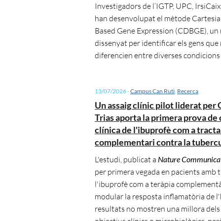
Investigadors de l’IGTP, UPC, IrsiCa
han desenvolupat el mètode Cartesia
Based Gene Expression (CDBGE), un 
dissenyat per identificar els gens que 
diferencien entre diverses condicions
13/07/2026
-
Campus Can Ruti
,
Recerca
Un assaig clínic pilot liderat pe
Trias aporta la primera prova de
clínica de l'ibuprofè com a trac
complementari contra la tubercu
L'estudi, publicat a
Nature Communicat
per primera vegada en pacients amb t
l'ibuprofè com a teràpia complementàr
modular la resposta inflamatòria de l'
resultats no mostren una millora dels
objectius clínics o microbiològics, per