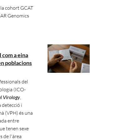
a la cohort GCAT
a NAR Genomics
l com a eina
 en poblacions
fessionals del
ologia (ICO-
l Virology
,
 detecció i
umà (VPH) és una
tada entre
que tenen sexe
 de l'àrea