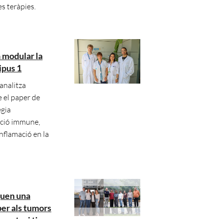
s teràpies.
a modular la
ipus 1
analitza
e el paper de
ègia
ació immune,
 inflamació en la
quen una
per als tumors