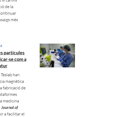
ió de la
 continuar
ssaigs més
ca
es partícules
icar-se com a
utur
r Teslab han
ncia magnètica
a fabricació de
lataformes
a medicina
a
Journal of
r a facilitar el