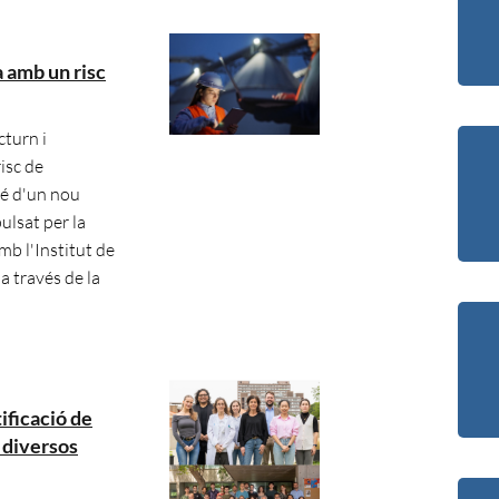
a amb un risc
cturn i
isc de
é d'un nou
ulsat per la
mb l'Institut de
a través de la
ificació de
 diversos