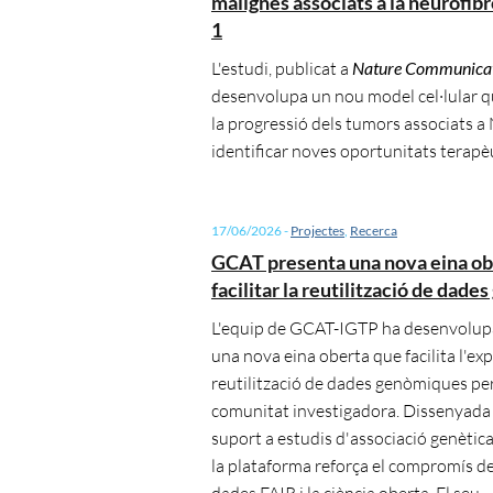
malignes associats a la neurofib
1
L'estudi, publicat a
Nature Communicat
desenvolupa un nou model cel·lular 
la progressió dels tumors associats a
identificar noves oportunitats terapè
17/06/2026
-
Projectes
,
Recerca
GCAT presenta una nova eina ob
facilitar la reutilització de dad
L'equip de GCAT-IGTP ha desenvolup
una nova eina oberta que facilita l'expl
reutilització de dades genòmiques per
comunitat investigadora. Dissenyada
suport a estudis d'associació genètica
la plataforma reforça el compromís 
dades FAIR i la ciència oberta. El seu