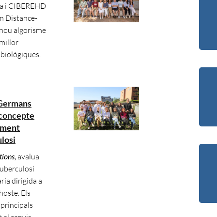
ixa i CIBEREHD
n Distance-
nou algorisme
millor
 biològiques.
r Germans
 concepte
tament
losi
ions,
avalua
uberculosi
ia dirigida a
hoste. Els
 principals
ò sí canvis