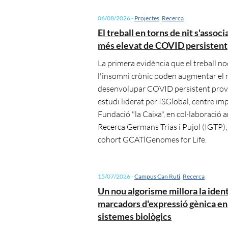
06/08/2026
-
Projectes
,
Recerca
El treball en torns de nit s'associ
més elevat de COVID persistent
La primera evidència que el treball no
l'insomni crònic poden augmentar el r
desenvolupar COVID persistent prov
estudi liderat per ISGlobal, centre imp
Fundació "la Caixa", en col·laboració a
Recerca Germans Trias i Pujol (IGTP), 
cohort GCATlGenomes for Life.
15/07/2026
-
Campus Can Ruti
,
Recerca
Un nou algorisme millora la ident
marcadors d'expressió gènica en
sistemes biològics