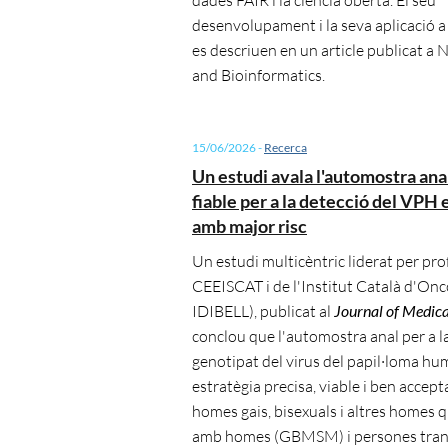
desenvolupament i la seva aplicació 
es descriuen en un article publicat 
and Bioinformatics.
15/06/2026
-
Recerca
Un estudi avala l'automostra ana
fiable per a la detecció del VPH
amb major risc
Un estudi multicèntric liderat per pro
CEEISCAT i de l'Institut Català d'Onc
IDIBELL), publicat al
Journal of Medica
conclou que l'automostra anal per a la
genotipat del virus del papil·loma h
estratègia precisa, viable i ben accep
homes gais, bisexuals i altres homes 
amb homes (GBMSM) i persones trans