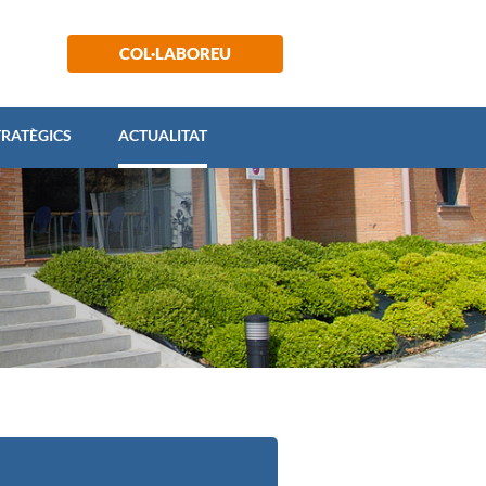
 ESTRATÈGICS
ACTUALITAT
COL·LABOREU
TRATÈGICS
ACTUALITAT