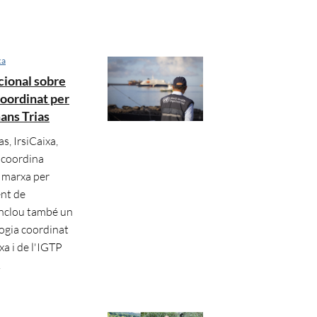
ca
cional sobre
coordinat per
ans Trias
, IrsiCaixa,
) coordina
n marxa per
ent de
 inclou també un
logia coordinat
xa i de l'IGTP
.