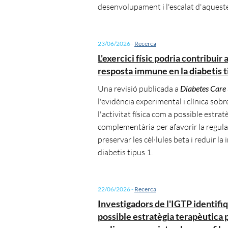
desenvolupament i l'escalat d'aqueste
23/06/2026
-
Recerca
L'exercici físic podria contribuir 
resposta immune en la diabetis t
Una revisió publicada a
Diabetes Care
l'evidència experimental i clínica sobr
l'activitat física com a possible estrat
complementària per afavorir la regul
preservar les cèl·lules beta i reduir la
diabetis tipus 1.
22/06/2026
-
Recerca
Investigadors de l'IGTP identifi
possible estratègia terapèutica 