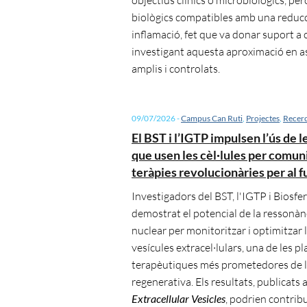
biològics compatibles amb una reducc
inflamació, fet que va donar suport a
investigant aquesta aproximació en a
amplis i controlats.
09/07/2026
-
Campus Can Ruti
,
Projectes
,
Recer
El BST i l’IGTP impulsen l’ús de l
que usen les cèl·lules per comun
teràpies revolucionàries per al f
Investigadors del BST, l'IGTP i Biosfe
demostrat el potencial de la ressonà
nuclear per monitoritzar i optimitzar l
vesícules extracel·lulars, una de les p
terapèutiques més prometedores de l
regenerativa. Els resultats, publicats 
Extracellular Vesicles
, podrien contribui