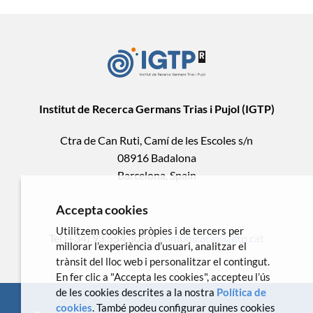
Institut de Recerca Germans Trias i Pujol (IGTP)
Ctra de Can Ruti, Camí de les Escoles s/n
08916 Badalona
Barcelona, Spain
Accepta cookies
Utilitzem cookies pròpies i de tercers per
Tel.(+34) 93 554 3050 .
comunicacio@igtp.cat
millorar l’experiència d’usuari, analitzar el
trànsit del lloc web i personalitzar el contingut.
En fer clic a "Accepta les cookies", accepteu l’ús
de les cookies descrites a la nostra
Política de
cookies
. També podeu configurar quines cookies