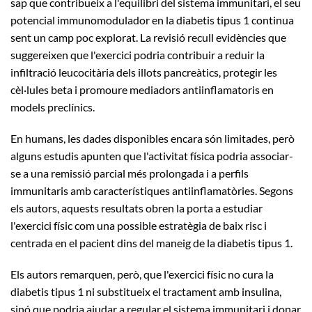
sap que contribueix a l'equilibri del sistema immunitari, el seu
potencial immunomodulador en la diabetis tipus 1 continua
sent un camp poc explorat. La revisió recull evidències que
suggereixen que l'exercici podria contribuir a reduir la
infiltració leucocitària dels illots pancreàtics, protegir les
cèl·lules beta i promoure mediadors antiinflamatoris en
models preclínics.
En humans, les dades disponibles encara són limitades, però
alguns estudis apunten que l'activitat física podria associar-
se a una remissió parcial més prolongada i a perfils
immunitaris amb característiques antiinflamatòries. Segons
els autors, aquests resultats obren la porta a estudiar
l'exercici físic com una possible estratègia de baix risc i
centrada en el pacient dins del maneig de la diabetis tipus 1.
Els autors remarquen, però, que l'exercici físic no cura la
diabetis tipus 1 ni substitueix el tractament amb insulina,
sinó que podria ajudar a regular el sistema immunitari i donar