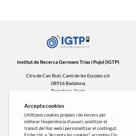
Institut de Recerca Germans Trias i Pujol (IGTP)
Ctra de Can Ruti, Camí de les Escoles s/n
08916 Badalona
Barcelona, Spain
Accepta cookies
Utilitzem cookies pròpies i de tercers per
Tel.(+34) 93 554 3050 .
comunicacio@igtp.cat
millorar l’experiència d’usuari, analitzar el
trànsit del lloc web i personalitzar el contingut.
En fer clic a "Accepta les cookies", accepteu l’ús