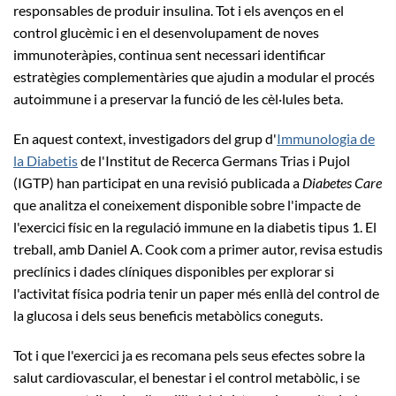
responsables de produir insulina. Tot i els avenços en el
control glucèmic i en el desenvolupament de noves
immunoteràpies, continua sent necessari identificar
estratègies complementàries que ajudin a modular el procés
autoimmune i a preservar la funció de les cèl·lules beta.
En aquest context, investigadors del grup d'
Immunologia de
la Diabetis
de l'Institut de Recerca Germans Trias i Pujol
(IGTP) han participat en una revisió publicada a
Diabetes Care
que analitza el coneixement disponible sobre l'impacte de
l'exercici físic en la regulació immune en la diabetis tipus 1. El
treball, amb Daniel A. Cook com a primer autor, revisa estudis
preclínics i dades clíniques disponibles per explorar si
l'activitat física podria tenir un paper més enllà del control de
la glucosa i dels seus beneficis metabòlics coneguts.
Tot i que l'exercici ja es recomana pels seus efectes sobre la
salut cardiovascular, el benestar i el control metabòlic, i se