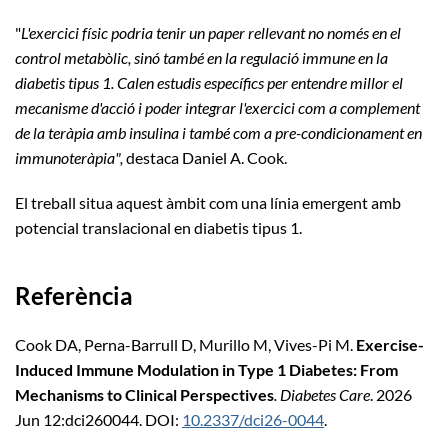
"
L'exercici físic podria tenir un paper rellevant no només en el
control metabòlic, sinó també en la regulació immune en la
diabetis tipus 1. Calen estudis específics per entendre millor el
mecanisme d'acció i poder integrar l'exercici com a complement
de la teràpia amb insulina i també com a pre-condicionament en
immunoteràpia",
destaca Daniel A. Cook.
El treball situa aquest àmbit com una línia emergent amb
potencial translacional en diabetis tipus 1.
Referència
Cook DA, Perna-Barrull D, Murillo M, Vives-Pi M.
Exercise-
Induced Immune Modulation in Type 1 Diabetes: From
Mechanisms to Clinical Perspectives
. Diabetes Care
. 2026
Jun 12:dci260044. DOI:
10.2337/dci26-0044
.