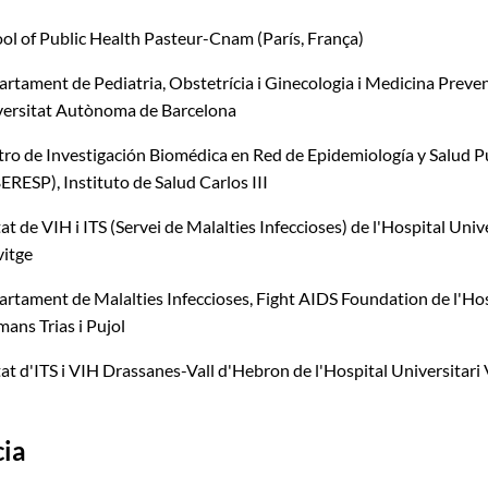
ol of Public Health Pasteur-Cnam (París, França)
rtament de Pediatria, Obstetrícia i Ginecologia i Medicina Preven
ersitat Autònoma de Barcelona
ro de Investigación Biomédica en Red de Epidemiología y Salud P
ERESP), Instituto de Salud Carlos III
at de VIH i ITS (Servei de Malalties Infeccioses) de l'Hospital Univ
vitge
rtament de Malalties Infeccioses, Fight AIDS Foundation de l'Hos
ans Trias i Pujol
at d'ITS i VIH Drassanes-Vall d'Hebron de l'Hospital Universitari
cia