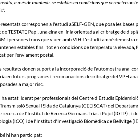
onsulta, a més de mantenir-se estables en condicions que permeten un ús 
ic
".
 presentats corresponen a l'estudi aSELF-GEN, que posa les bases p
de TESTATE Papi, una eina en línia orientada al cribratge de displà
 i persones trans que viuen amb VIH. L'estudi també demostra q
ntenen estables fins i tot en condicions de temperatura elevada, f
tat per l'enviament postal.
s resultats donen suport a la incorporació de l'automostra anal co
a en futurs programes i recomanacions de cribratge del VPH ana
posades a major risc.
 ha estat liderat per professionals del Centre d'Estudis Epidemiolò
 Transmissió Sexual i Sida de Catalunya (CEEISCAT) del Departamen
recerca de l'Institut de Recerca Germans Trias i Pujol (IGTP)-, i de 
ogia (ICO) i de l'Institut d'Investigació Biomèdica de Bellvitge (I
bé hi han participat: