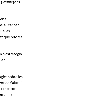
flexible fora
er al
sia i càncer
ue les
et que reforça
m a estratègia
l en
gics sobre les
t de Salut -i
l'Institut
DIBELL).