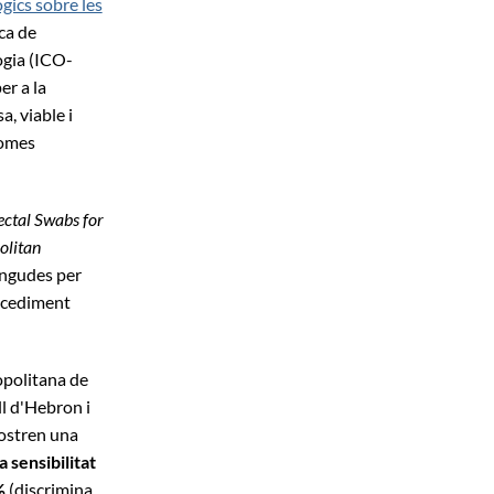
gics sobre les
ca de
ogia (ICO-
er a la
, viable i
homes
ectal Swabs for
olitan
ingudes per
rocediment
ropolitana de
ll d'Hebron i
mostren una
 sensibilitat
%
(discrimina