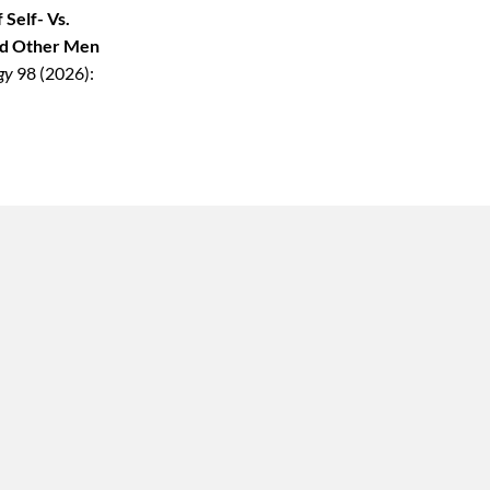
Self- Vs.
and Other Men
gy
98 (2026):