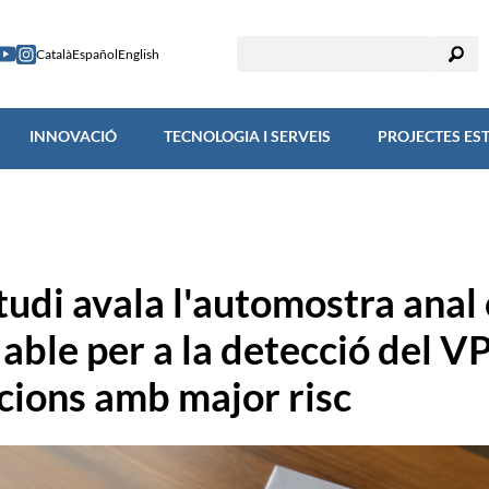
RECERCA
INNOVACIÓ
TECNOLOGIA I SERVEIS
PROJECTES
Català
Español
English
INNOVACIÓ
TECNOLOGIA I SERVEIS
PROJECTES ES
tudi avala l'automostra anal
iable per a la detecció del V
cions amb major risc