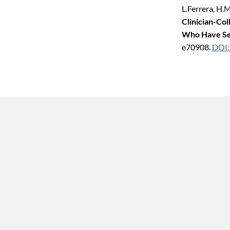
L.Ferrera, H.M
Clinician-Co
Who Have Se
e70908.
DOI: