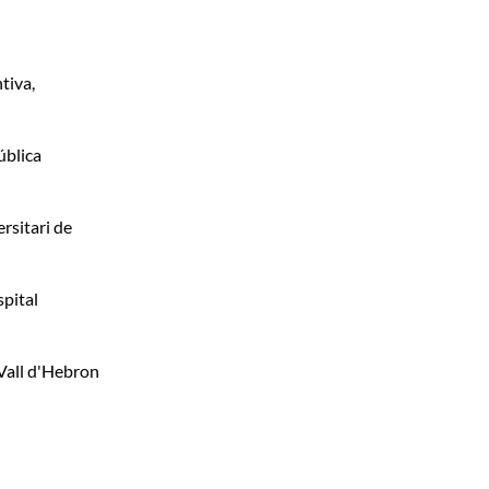
tiva,
ública
ersitari de
pital
 Vall d'Hebron