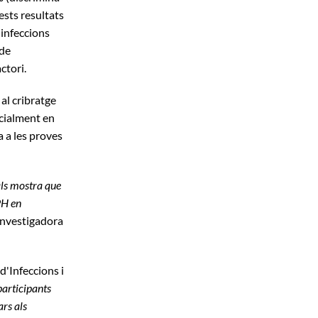
ests resultats
'infeccions
 de
ctori.
 al cribratge
ecialment en
 a les proves
als mostra que
PH en
 investigadora
d'Infeccions i
participants
ars als