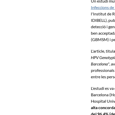
Un estudi mult
Infeccions de
l'Institut de 
IDIBELL), pub
detecció i gen
ben acceptada
(GBMSM) i per
L'article, titul
HPV Genotypin
Barcelona"
, a
professionals 
entre les pers
L'estudi es va
Barcelona (Hos
Hospital Unive
alta concorda
del 96,4% (de