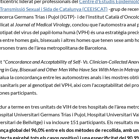
icèntric liderat per professionals del
Centre d'Estudis Epidemiolò
 Transmissió Sexual i Sida de Catalunya (CEEISCAT)
-grup de recer
Recerca Germans Trias i Pujol (IGTP)- i de l'Institut Català d'Oncol
licat al
Journal of Medical Virology
, conclou que l'automostra anal p
otipat del virus del papil·loma humà (VPH) és una estratègia precisa
 entre homes gais, bisexuals i altres homes que tenen sexe amb 
sones trans de l'àrea metropolitana de Barcelona.
at
"Concordance and Acceptability of Self- Vs. Clinician-Collected Anor
g in Gay, Bisexual and Other Men Who Have Sex With Men in Metrop
valua la concordança entre les automostres anals i les mostres obt
sanitaris per al genotipat del VPH, així com l'acceptabilitat del p
ones participants.
 dur a terme en tres unitats de VIH de tres hospitals de l'àrea met
pital Universitari Germans Trias i Pujol, Hospital Universitari Va
rsitari de Bellvitge) i va incloure 151 participants. Els resultats 
nça global del 96,0% entre els dos mètodes de recollida, amb una
tecta gairebé tots els casos positius) i una especificitat del 90,9