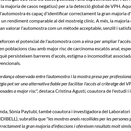
la majoria de casos negatius) per a la detecció global de VPH. Aqu
l'automostra és capaç d'identificar correctament la gran majoria d
un rendiment comparable al del mostreig clínic. A més, la majoria
an valorar l'automostra com un mètode acceptable, senzill i satisfa
reforcen el potencial de l'automostra com a eina per ampliar l'accés
en poblacions clau amb major risc de carcinoma escatós anal, esp
què persisteixen barreres d'accés, estigma o incomoditat associada
vencionals.
rdança observada entre l'automostra i la mostra presa per profession
gia pot ser una alternativa fiable per facilitar l'accés al cribratge del V
osades a major risc
", destaca Cristina Agustí, coautora de l'estudi i
nda, Sònia Paytubi, també coautora i investigadora del Laboratori 
DIBELL), subratlla que "
les mostres anals recollides per les persones 
rrectament la gran majoria d'infeccions i ofereixen resultats molt simil