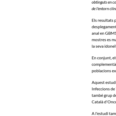
obtinguts en c
de l'entorn clín
Els resultats
desplegament 
anal en GBMSM
mostres es ma
la seva idoneï
En conjunt, el
complementàri
poblacions ex
Aquest estudi
Infeccions de
també grup de 
Català d'Oncol
A l'estudi tam