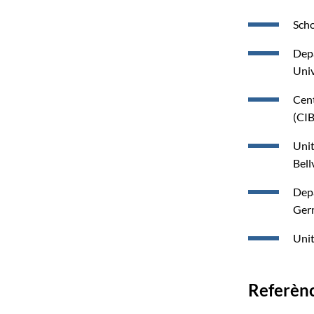
Scho
Depa
Univ
Cent
(CIB
Unit
Bell
Depa
Germ
Unit
Referèn