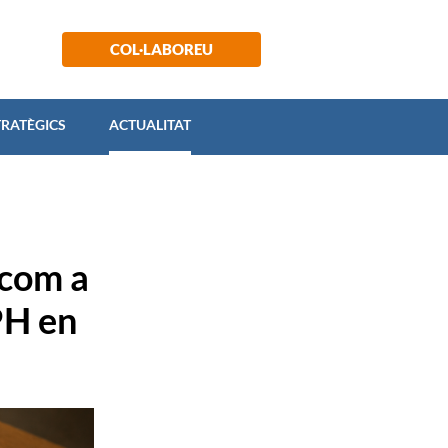
 ESTRATÈGICS
ACTUALITAT
COL·LABOREU
TRATÈGICS
ACTUALITAT
 com a
PH en