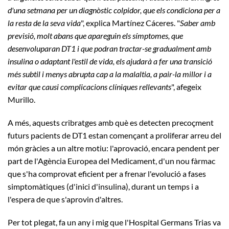
d'una setmana per un diagnòstic colpidor, que els condiciona per a
la resta de la seva vida
", explica Martínez Cáceres. "
Saber amb
previsió, molt abans que apareguin els símptomes, que
desenvoluparan DT1 i que podran tractar-se gradualment amb
insulina o adaptant l'estil de vida, els ajudarà a fer una transició
més subtil i menys abrupta cap a la malaltia, a pair-la millor i a
evitar que causi complicacions clíniques rellevants
", afegeix
Murillo.
A més, aquests cribratges amb què es detecten precoçment
futurs pacients de DT1 estan començant a proliferar arreu del
món gràcies a un altre motiu: l'aprovació, encara pendent per
part de l'Agència Europea del Medicament, d'un nou fàrmac
que s'ha comprovat eficient per a frenar l'evolució a fases
simptomàtiques (d'inici d'insulina), durant un temps i a
l'espera de que s'aprovin d'altres.
Per tot plegat, fa un any i mig que l'Hospital Germans Trias va