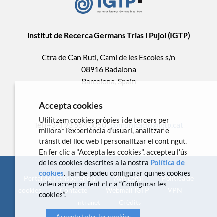
Institut de Recerca Germans Trias i Pujol (IGTP)
Ctra de Can Ruti, Camí de les Escoles s/n
08916 Badalona
Barcelona, Spain
Accepta cookies
Utilitzem cookies pròpies i de tercers per
Tel.(+34) 93 554 3050 .
comunicacio@igtp.cat
millorar l’experiència d’usuari, analitzar el
trànsit del lloc web i personalitzar el contingut.
En fer clic a "Accepta les cookies", accepteu l’ús
de les cookies descrites a la nostra
Política de
cookies
. També podeu configurar quines cookies
Portal de Transparència
Avís Legal
Política de
voleu acceptar fent clic a “Configurar les
cookies
Contacte
Webmail IGTP
VPN
cookies”.
Intranet
Crèdits
Accepta totes les cookies