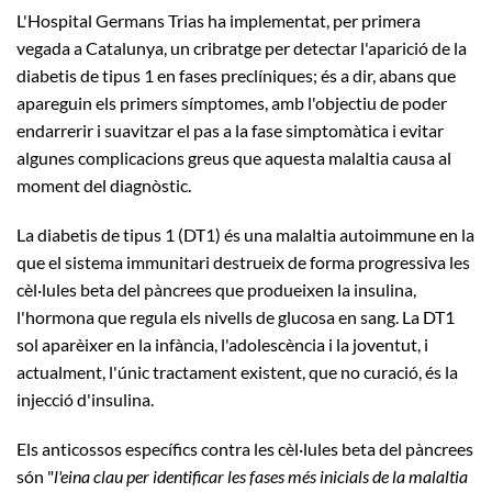
L'Hospital Germans Trias ha implementat, per primera
vegada a Catalunya, un cribratge per detectar l'aparició de la
diabetis de tipus 1 en fases preclíniques; és a dir, abans que
apareguin els primers símptomes, amb l'objectiu de poder
endarrerir i suavitzar el pas a la fase simptomàtica i evitar
algunes complicacions greus que aquesta malaltia causa al
moment del diagnòstic.
La diabetis de tipus 1 (DT1) és una malaltia autoimmune en la
que el sistema immunitari destrueix de forma progressiva les
cèl·lules beta del pàncrees que produeixen la insulina,
l'hormona que regula els nivells de glucosa en sang. La DT1
sol aparèixer en la infància, l'adolescència i la joventut, i
actualment, l'únic tractament existent, que no curació, és la
injecció d'insulina.
Els anticossos específics contra les cèl·lules beta del pàncrees
són "
l'eina clau per identificar les fases més inicials de la malaltia