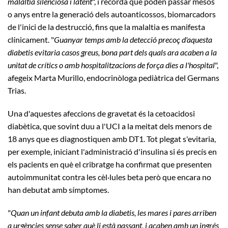
malaltia silenciosa i latent
", i recorda que poden passar mesos
o anys entre la generació dels autoanticossos, biomarcadors
de l'inici de la destrucció, fins que la malaltia es manifesta
clínicament. "
Guanyar temps amb la detecció precoç d'aquesta
diabetis evitaria casos greus, bona part dels quals ara acaben a la
unitat de crítics o amb hospitalitzacions de força dies a l'hospital
",
afegeix Marta Murillo, endocrinòloga pediàtrica del Germans
Trias.
Una d'aquestes afeccions de gravetat és la cetoacidosi
diabètica, que sovint duu a l'UCI a la meitat dels menors de
18 anys que es diagnostiquen amb DT1. Tot plegat s'evitaria,
per exemple, iniciant l'administració d'insulina si és precís en
els pacients en què el cribratge ha confirmat que presenten
autoimmunitat contra les cèl·lules beta però que encara no
han debutat amb símptomes.
"
Quan un infant debuta amb la diabetis, les mares i pares arriben
a urgències sense saber què li està passant, i acaben amb un ingrés