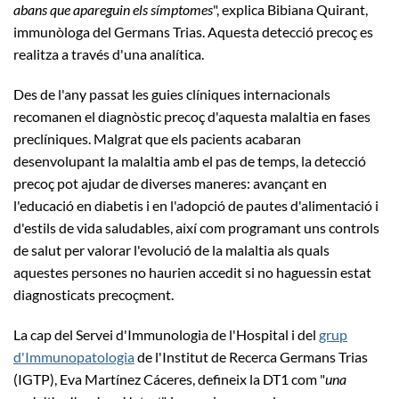
abans que apareguin els símptomes
", explica Bibiana Quirant,
immunòloga del Germans Trias. Aquesta detecció precoç es
realitza a través d'una analítica.
Des de l'any passat les guies clíniques internacionals
recomanen el diagnòstic precoç d'aquesta malaltia en fases
preclíniques. Malgrat que els pacients acabaran
desenvolupant la malaltia amb el pas de temps, la detecció
precoç pot ajudar de diverses maneres: avançant en
l'educació en diabetis i en l'adopció de pautes d'alimentació i
d'estils de vida saludables, així com programant uns controls
de salut per valorar l'evolució de la malaltia als quals
aquestes persones no haurien accedit si no haguessin estat
diagnosticats precoçment.
La cap del Servei d'Immunologia de l'Hospital i del
grup
d'Immunopatologia
de l'Institut de Recerca Germans Trias
(IGTP), Eva Martínez Cáceres, defineix la DT1 com "
una