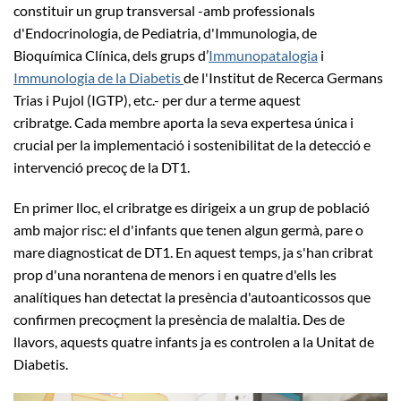
constituir un grup transversal -amb professionals
d'Endocrinologia, de Pediatria, d'Immunologia, de
Bioquímica Clínica, dels grups d’
Immunopatalogia
i
Immunologia de la Diabetis
de l'Institut de Recerca Germans
Trias i Pujol (IGTP), etc.- per dur a terme aquest
cribratge. Cada membre aporta la seva expertesa única i
crucial per la implementació i sostenibilitat de la detecció e
intervenció precoç de la DT1.
En primer lloc, el cribratge es dirigeix a un grup de població
amb major risc: el d'infants que tenen algun germà, pare o
mare diagnosticat de DT1. En aquest temps, ja s'han cribrat
prop d'una norantena de menors i en quatre d'ells les
analítiques han detectat la presència d'autoanticossos que
confirmen precoçment la presència de malaltia. Des de
llavors, aquests quatre infants ja es controlen a la Unitat de
Diabetis.