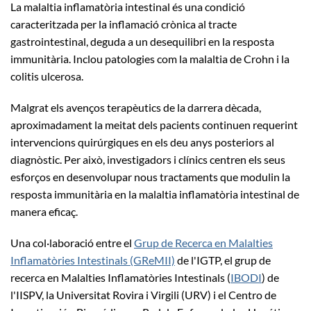
La malaltia inflamatòria intestinal és una condició
caracteritzada per la inflamació crònica al tracte
gastrointestinal, deguda a un desequilibri en la resposta
immunitària. Inclou patologies com la malaltia de Crohn i la
colitis ulcerosa.
Malgrat els avenços terapèutics de la darrera dècada,
aproximadament la meitat dels pacients continuen requerint
intervencions quirúrgiques en els deu anys posteriors al
diagnòstic. Per això, investigadors i clínics centren els seus
esforços en desenvolupar nous tractaments que modulin la
resposta immunitària en la malaltia inflamatòria intestinal de
manera eficaç.
Una col·laboració entre el
Grup de Recerca en Malalties
Inflamatòries Intestinals (GReMII)
de l'IGTP, el grup de
recerca en Malalties Inflamatòries Intestinals (
IBODI
) de
l'IISPV, la Universitat Rovira i Virgili (URV) i el Centro de