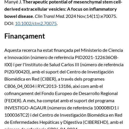
Manyé J.
Therapeutic potential of mesenchymal stem cell-
derived extracellular vesicles: A focus on inflammatory
bowel disease
.
Clin Transl Med
. 2024 Nov;14(11):e70075.
DOI:
10.1002/ctm2.70075
.
Finançament
Aquesta recerca ha estat finançada pel Ministerio de Ciencia
e Innovación (número de referència PID2021-122636OB-
I00) i per l'Instituto de Salud Carlos III (número de referència
PI20/00420), amb el suport del Centro de Investigación
Biomédica en Red (CIBER), a través dels programes
CB06_04_0034 i RYC2013-13186, així com amb el
cofinançament del Fondo Europeo de Desarrollo Regional
(FEDER). A més, ha comptat amb el suport del programa
INVESTIGO-AGAUR (números de referència 100008ID1 i
100036TC2) i del Centro de Investigación Biomédica en Red
de Enfermedades Hepáticas y Digestiva (CIBEREHD), amb el