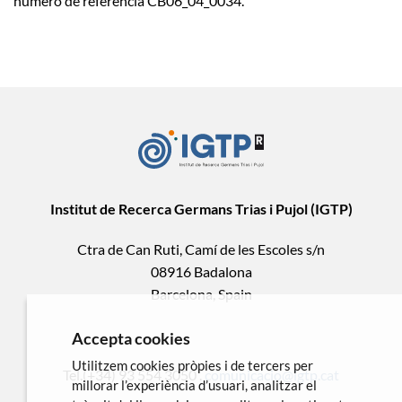
número de referència CB06_04_0034.
Institut de Recerca Germans Trias i Pujol (IGTP)
Ctra de Can Ruti, Camí de les Escoles s/n
08916 Badalona
Barcelona, Spain
Accepta cookies
Utilitzem cookies pròpies i de tercers per
Tel.(+34) 93 554 3050 .
comunicacio@igtp.cat
millorar l’experiència d’usuari, analitzar el