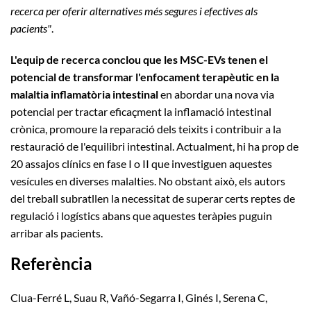
recerca per oferir alternatives més segures i efectives als
pacients"
.
L'equip de recerca conclou que les MSC-EVs tenen el
potencial de transformar l'enfocament terapèutic en la
malaltia inflamatòria intestinal
en abordar una nova via
potencial per tractar eficaçment la inflamació intestinal
crònica, promoure la reparació dels teixits i contribuir a la
restauració de l'equilibri intestinal. Actualment, hi ha prop de
20 assajos clínics en fase I o II que investiguen aquestes
vesícules en diverses malalties. No obstant això, els autors
del treball subratllen la necessitat de superar certs reptes de
regulació i logístics abans que aquestes teràpies puguin
arribar als pacients.
Referència
Clua-Ferré L, Suau R, Vañó-Segarra I, Ginés I, Serena C,