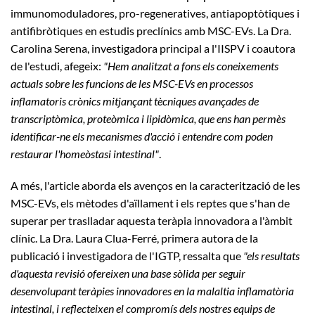
immunomoduladores, pro-regeneratives, antiapoptòtiques i
antifibròtiques en estudis preclínics amb MSC-EVs. La Dra.
Carolina Serena, investigadora principal a l'IISPV i coautora
de l'estudi, afegeix:
"Hem analitzat a fons els coneixements
actuals sobre les funcions de les MSC-EVs en processos
inflamatoris crònics mitjançant tècniques avançades de
transcriptòmica, proteòmica i lipidòmica, que ens han permès
identificar-ne els mecanismes d'acció i entendre com poden
restaurar l'homeòstasi intestinal"
.
A més, l'article aborda els avenços en la caracterització de les
MSC-EVs, els mètodes d'aïllament i els reptes que s'han de
superar per traslladar aquesta teràpia innovadora a l'àmbit
clínic. La Dra. Laura Clua-Ferré, primera autora de la
publicació i investigadora de l'IGTP, ressalta que
"els resultats
d'aquesta revisió ofereixen una base sòlida per seguir
desenvolupant teràpies innovadores en la malaltia inflamatòria
intestinal, i reflecteixen el compromís dels nostres equips de