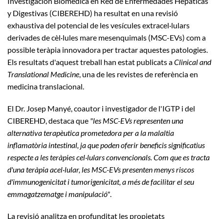
Investigación Biomédica en Red de Enfermedades Hepáticas
y Digestivas (CIBEREHD) ha resultat en una revisió
exhaustiva del potencial de les vesícules extracel·lulars
derivades de cèl·lules mare mesenquimals (MSC-EVs) com a
possible teràpia innovadora per tractar aquestes patologies.
Els resultats d'aquest treball han estat publicats a
Clinical and
Translational Medicine
, una de les revistes de referència en
medicina translacional.
El Dr. Josep Manyé, coautor i investigador de l'IGTP i del
CIBEREHD, destaca que
"les MSC-EVs representen una
alternativa terapèutica prometedora per a la malaltia
inflamatòria intestinal, ja que poden oferir beneficis significatius
respecte a les teràpies cel·lulars convencionals. Com que es tracta
d'una teràpia acel·lular, les MSC-EVs presenten menys riscos
d'immunogenicitat i tumorigenicitat, a més de facilitar el seu
emmagatzematge i manipulació"
.
La revisió analitza en profunditat les propietats