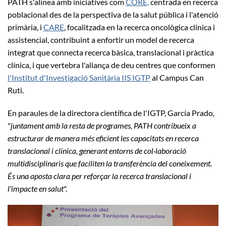
PATH s'alinea amb iniciatives com
CORE,
centrada en recerca
poblacional des de la perspectiva de la salut pública i l'atenció
primària, i
CARE
, focalitzada en la recerca oncològica clínica i
assistencial, contribuint a enfortir un model de recerca
integrat que connecta recerca bàsica, translacional i pràctica
clínica, i que vertebra l'aliança de deu centres que conformen
l'Institut d'Investigació Sanitària IIS IGTP
al Campus Can
Ruti.
En paraules de la directora científica de l'IGTP, García Prado,
"
juntament amb la resta de programes, PATH contribueix a
estructurar de manera més eficient les capacitats en recerca
translacional i clínica, generant entorns de col·laboració
multidisciplinaris que faciliten la transferència del coneixement.
És una aposta clara per reforçar la recerca translacional i
l'impacte en salut
".