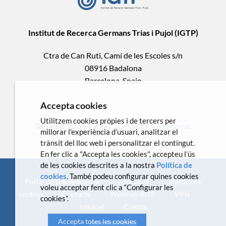
Institut de Recerca Germans Trias i Pujol (IGTP)
Ctra de Can Ruti, Camí de les Escoles s/n
08916 Badalona
Barcelona, Spain
Accepta cookies
Utilitzem cookies pròpies i de tercers per
Tel.(+34) 93 554 3050 .
comunicacio@igtp.cat
millorar l’experiència d’usuari, analitzar el
trànsit del lloc web i personalitzar el contingut.
En fer clic a "Accepta les cookies", accepteu l’ús
de les cookies descrites a la nostra
Política de
cookies
. També podeu configurar quines cookies
Portal de Transparència
Avís Legal
Política de
voleu acceptar fent clic a “Configurar les
cookies
Contacte
Webmail IGTP
VPN
cookies”.
Intranet
Crèdits
Accepta totes les cookies