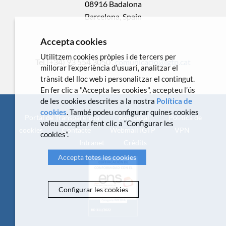
08916 Badalona
Barcelona, Spain
Accepta cookies
Utilitzem cookies pròpies i de tercers per
Tel.(+34) 93 554 3050 .
comunicacio@igtp.cat
millorar l’experiència d’usuari, analitzar el
trànsit del lloc web i personalitzar el contingut.
En fer clic a "Accepta les cookies", accepteu l’ús
de les cookies descrites a la nostra
Política de
cookies
. També podeu configurar quines cookies
Portal de Transparència
Avís Legal
Política de
voleu acceptar fent clic a “Configurar les
cookies
Contacte
Webmail IGTP
VPN
cookies”.
Intranet
Crèdits
Accepta totes les cookies
Configurar les cookies