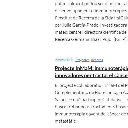
potencialment podria ser diana per al
desenvolupament d'immunoteràpies. 
l'Institut de Recerca de la Sida IrsiCai
per Julia García-Prado, investigadora 
mateix centre i directora científica de 
Recerca Germans Trias i Pujol (IGTP).
22/09/2023
-
Projectes
,
Recerca
Projecte InMaM: immunoteràpi
innovadores per tractar el cànc
El projecte col·laboratiu InMaM del P
Complementario de Biotecnología Apl
Salud, en què participen Catalunya i e
busca trobar nous tractaments basat
immunoteràpia davant del càncer de
metastàtic.