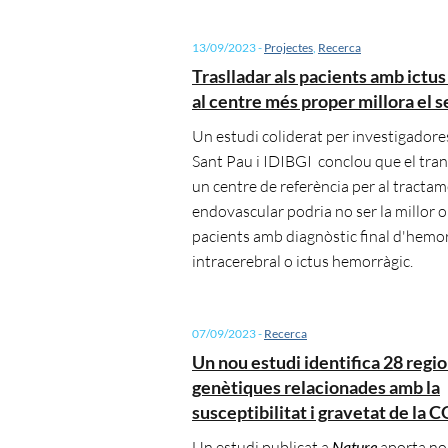
13/09/2023
-
Projectes
,
Recerca
Traslladar als pacients amb ictu
al centre més proper millora el 
Un estudi coliderat per investigadores
Sant Pau i IDIBGI conclou que el tran
un centre de referència per al tracta
endovascular podria no ser la millor o
pacients amb diagnòstic final d'hemo
intracerebral o ictus hemorràgic.
07/09/2023
-
Recerca
Un nou estudi identifica 28 regi
genètiques relacionades amb la
susceptibilitat i gravetat de la
Un estudi publicat a
Nature
aporta no