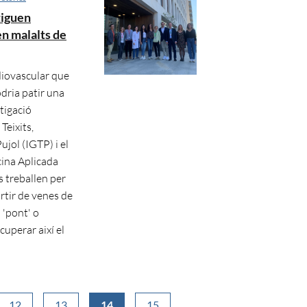
tiguen
n malalts de
diovascular que
odria patir una
stigació
Teixits,
ujol (IGTP) i el
cina Aplicada
s treballen per
rtir de venes de
 'pont' o
cuperar així el
12
13
14
15