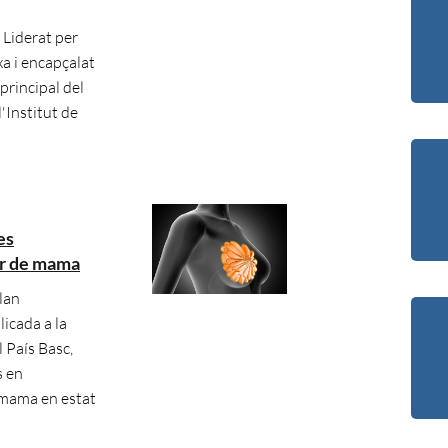
Liderat per
xa i encapçalat
principal del
l'Institut de
es
er de mama
lan
icada a la
l País Basc,
s en
 mama en estat