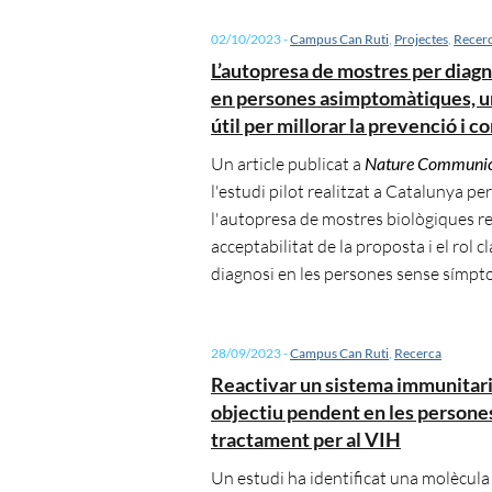
02/10/2023
-
Campus Can Ruti
,
Projectes
,
Recer
L’autopresa de mostres per diag
en persones asimptomàtiques, u
útil per millorar la prevenció i c
Un article publicat a
Nature Communic
l'estudi pilot realitzat a Catalunya pe
l'autopresa de mostres biològiques rev
acceptabilitat de la proposta i el rol cl
diagnosi en les persones sense símp
28/09/2023
-
Campus Can Ruti
,
Recerca
Reactivar un sistema immunitari
objectiu pendent en les persone
tractament per al VIH
Un estudi ha identificat una molècula