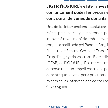
L’IGTP, l’IQS (URL) i el BST inves
conjuntament poder fer bypass e
cor a partir de venes de donants
Una de les intervencions de salut car
més es practica, el bypass coronari, p
innovació revolucionària amb la inve
conjunta realitzada pel Banc de Sang i 
l'Institut de Recerca Germans Trias i P
Grup d'enginyeria Vascular i Biomedi
(GEAB) de l'IQS (URL). Els tres centre
desenvolupar un empelt vascular a pa
donants que serveixi per a practicar el
bypass en les intervencions de cor i re
flux sanguini.
‹ ANTERIOR
10
11