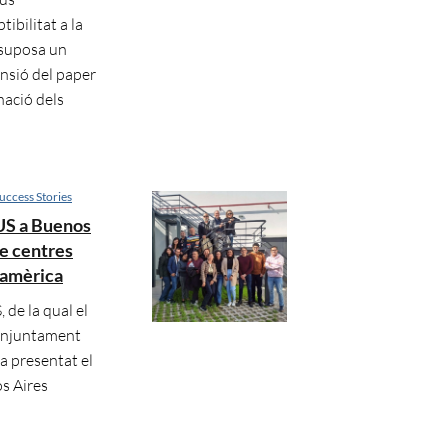
ibilitat a la
 suposa un
ensió del paper
nació dels
uccess Stories
LUS a Buenos
re centres
roamèrica
de la qual el
onjuntament
a presentat el
s Aires