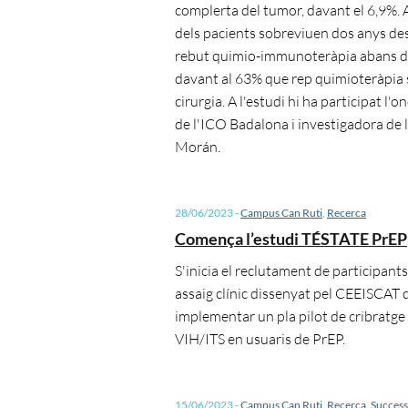
complerta del tumor, davant el 6,9%.
dels pacients sobreviuen dos anys de
rebut quimio-immunoteràpia abans de 
davant al 63% que rep quimioteràpia 
cirurgia. A l'estudi hi ha participat l'
de l'ICO Badalona i investigadora de 
Morán.
28/06/2023
-
Campus Can Ruti
,
Recerca
Comença l’estudi TÉSTATE PrEP
S'inicia el reclutament de participant
assaig clínic dissenyat pel CEEISCAT 
implementar un pla pilot de cribratge
VIH/ITS en usuaris de PrEP.
15/06/2023
-
Campus Can Ruti
,
Recerca
,
Success