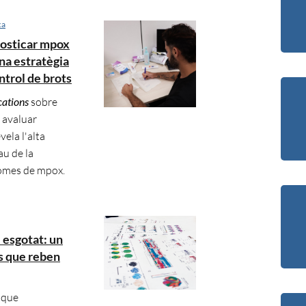
ca
nosticar mpox
na estratègia
ontrol de brots
ations
sobre
r avaluar
ela l'alta
au de la
tomes de mpox.
 esgotat: un
s que reben
 que