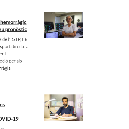
s hemorràgic
seu pronòstic
 de l'IGTP, IIB
sport directe a
ment
pció per als
rràgia
ons
 COVID-19
us