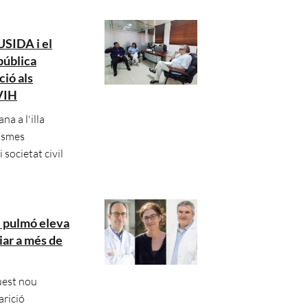
SIDA i el
pública
ció als
 VIH
a a l'illa
nismes
i societat civil
e pulmó eleva
iar a més de
uest nou
rició