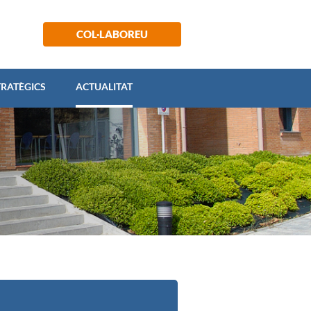
 ESTRATÈGICS
ACTUALITAT
COL·LABOREU
TRATÈGICS
ACTUALITAT