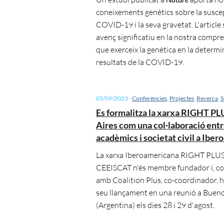
coneixements genètics sobre la suscept
COVID-19 i la seva gravetat. L'article
avenç significatiu en la nostra compr
que exerceix la genètica en la determi
resultats de la COVID-19.
05/09/2023
-
Conferències
,
Projectes
,
Recerca
,
S
Es formalitza la xarxa RIGHT P
Aires com una col·laboració ent
acadèmics i societat civil a Ibe
La xarxa Iberoamericana RIGHT PLUS, 
CEEISCAT n'és membre fundador i, c
amb Coalition Plus, co-coordinador, h
seu llançament en una reunió a Bueno
(Argentina) els dies 28 i 29 d'agost.