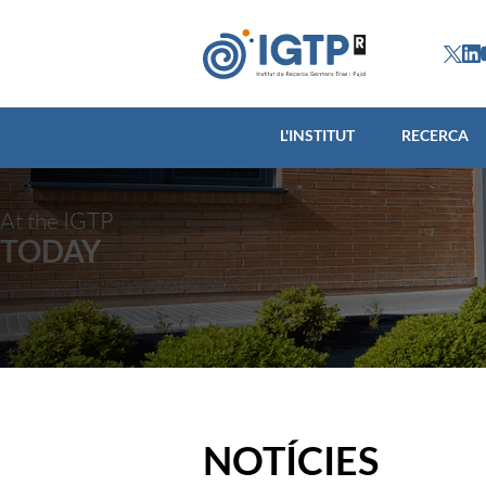
L'INSTITUT
L'INSTITUT
RECERCA
At the IGTP
TODAY
NOTÍCIES