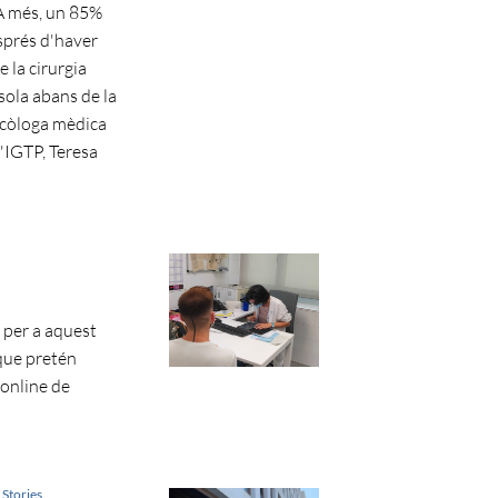
 A més, un 85%
sprés d'haver
la cirurgia
sola abans de la
oncòloga mèdica
l'IGTP, Teresa
s per a aquest
que pretén
 online de
 Stories