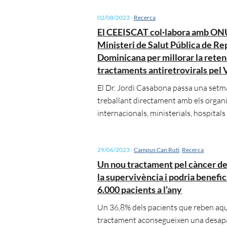
02/08/2023
-
Recerca
El CEEISCAT col·labora amb ONU
Ministeri de Salut Pública de Re
Dominicana per millorar la reten
tractaments antiretrovirals pel
El Dr. Jordi Casabona passa una setman
treballant directament amb els orga
internacionals, ministerials, hospitals 
29/06/2023
-
Campus Can Ruti
,
Recerca
Un nou tractament pel càncer d
la supervivència i podria benefic
6.000 pacients a l’any
Un 36,8% dels pacients que reben aq
tractament aconsegueixen una desapa